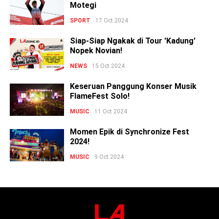
Motegi
SPORT
17 Oct 2024
Siap-Siap Ngakak di Tour 'Kadung'
Nopek Novian!
NEWS
15 Oct 2024
Keseruan Panggung Konser Musik
FlameFest Solo!
MUSIC
11 Oct 2024
Momen Epik di Synchronize Fest
2024!
MUSIC
9 Oct 2024