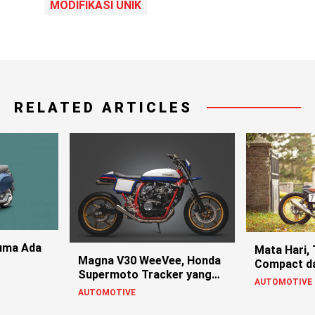
MODIFIKASI UNIK
RELATED ARTICLES
Cuma Ada
Mata Hari,
Magna V30 WeeVee, Honda
Compact da
Supermoto Tracker yang
AUTOMOTIVE
Keren Abis
AUTOMOTIVE