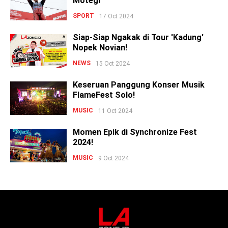
Motegi
SPORT
17 Oct 2024
Siap-Siap Ngakak di Tour 'Kadung'
Nopek Novian!
NEWS
15 Oct 2024
Keseruan Panggung Konser Musik
FlameFest Solo!
MUSIC
11 Oct 2024
Momen Epik di Synchronize Fest
2024!
MUSIC
9 Oct 2024