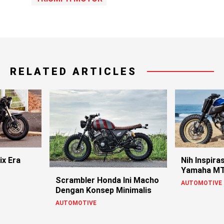
RELATED ARTICLES
Nih Inspira
ix Era
Yamaha M
Scrambler Honda Ini Macho
AUTOMOTIVE
Dengan Konsep Minimalis
AUTOMOTIVE