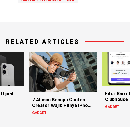
RELATED ARTICLES
Dijual
Fitur Baru T
Clubhouse
7 Alasan Kenapa Content
Creator Wajib Punya iPhone
GADGET
15
GADGET