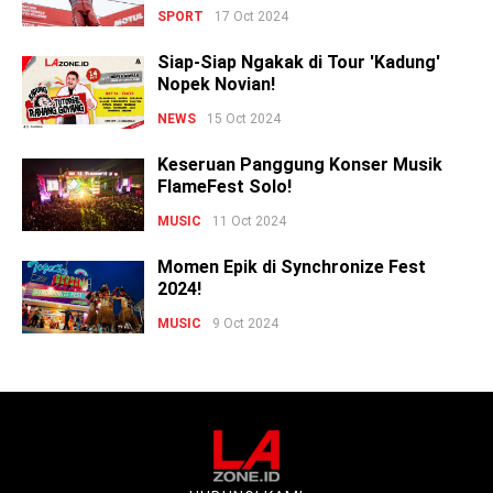
SPORT
17 Oct 2024
Siap-Siap Ngakak di Tour 'Kadung'
Nopek Novian!
NEWS
15 Oct 2024
Keseruan Panggung Konser Musik
FlameFest Solo!
MUSIC
11 Oct 2024
Momen Epik di Synchronize Fest
2024!
MUSIC
9 Oct 2024