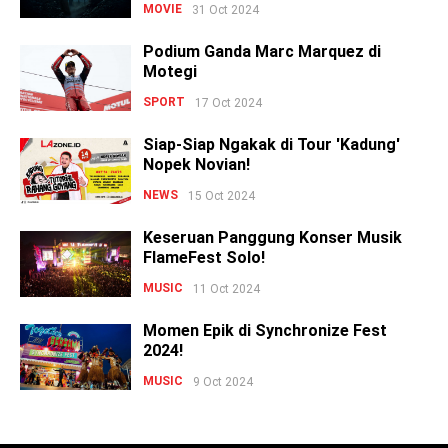
MOVIE
31 Oct 2024
Podium Ganda Marc Marquez di
Motegi
SPORT
17 Oct 2024
Siap-Siap Ngakak di Tour 'Kadung'
Nopek Novian!
NEWS
15 Oct 2024
Keseruan Panggung Konser Musik
FlameFest Solo!
MUSIC
11 Oct 2024
Momen Epik di Synchronize Fest
2024!
MUSIC
9 Oct 2024