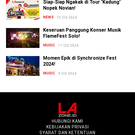
Siap-Siap Ngakak di Tour 'Kadung'
Nopek Novian!
NEWS
15 Oct 2024
Keseruan Panggung Konser Musik
FlameFest Solo!
MUSIC
11 Oct 2024
Momen Epik di Synchronize Fest
2024!
MUSIC
9 Oct 2024
HUBUNGI KAMI
KEBIJAKAN PRIVASI
SYARAT DAN KETENTUAN