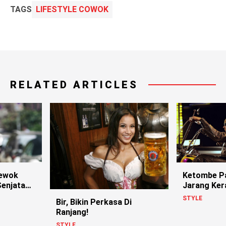
TAGS
LIFESTYLE COWOK
RELATED ARTICLES
rewok
Ketombe Pa
Senjata
Jarang Ke
Tentuâ
STYLE
Bir, Bikin Perkasa Di
Ranjang!
STYLE