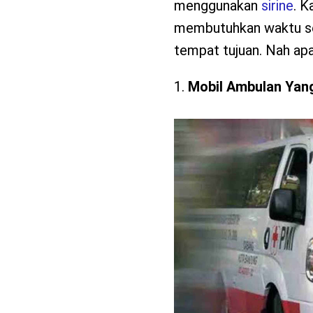
menggunakan
sir
i
ne
. K
membutuhkan waktu ser
tempat tujuan. Nah apa 
Mobil Ambulan Yan