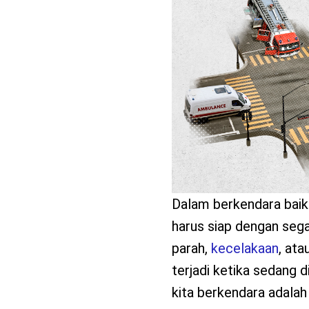
benefit
menarik
Dalam berkendara bai
harus siap dengan sega
parah,
kecelakaan
, ata
terjadi ketika sedang d
kita berkendara adala