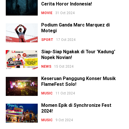
Cerita Horor Indonesia!
MOVIE
31 Oct 2024
Podium Ganda Marc Marquez di
Motegi
SPORT
17 Oct 2024
Siap-Siap Ngakak di Tour 'Kadung'
Nopek Novian!
NEWS
15 Oct 2024
Keseruan Panggung Konser Musik
FlameFest Solo!
MUSIC
11 Oct 2024
Momen Epik di Synchronize Fest
2024!
MUSIC
9 Oct 2024