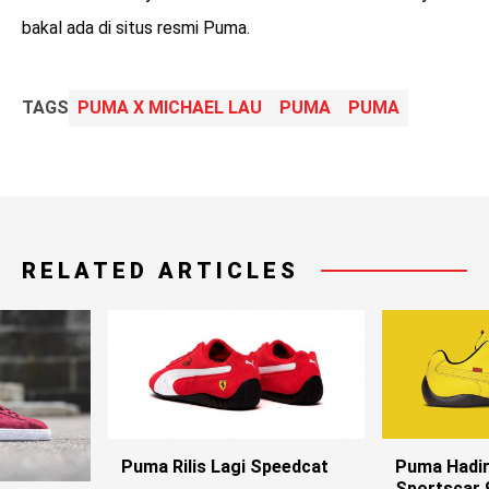
bakal ada di situs resmi Puma.
TAGS
PUMA X MICHAEL LAU
PUMA
PUMA
RELATED ARTICLES
Puma Rilis Lagi Speedcat
Puma Hadi
Sportscar 