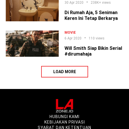
30 Apr 2020
238K+ views
Di Rumah Aja, 5 Seniman
Keren Ini Tetap Berkarya
MOVIE
6 Apr 2020
110 views
Will Smith Siap Bikin Serial
#dirumahaja
LOAD MORE
HUBUNGI KAMI
KEBIJAKAN PRIVASI
SYARAT DAN KETENTUAN