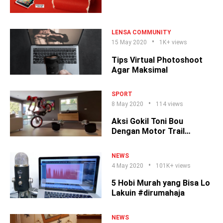
Bro!
LENSA COMMUNITY
15 May 2020
1K+ views
Tips Virtual Photoshoot
Agar Maksimal
SPORT
8 May 2020
114 views
Aksi Gokil Toni Bou
Dengan Motor Trail
#dirumahaja
NEWS
4 May 2020
101K+ views
5 Hobi Murah yang Bisa Lo
Lakuin #dirumahaja
NEWS