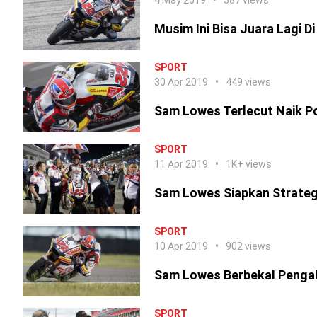
4 May 2019
587 views
Musim Ini Bisa Juara Lagi 
SPORT
30 Apr 2019
449 views
Sam Lowes Terlecut Naik P
SPORT
11 Apr 2019
1K+ views
Sam Lowes Siapkan Strateg
SPORT
10 Apr 2019
902 views
Sam Lowes Berbekal Penga
SPORT