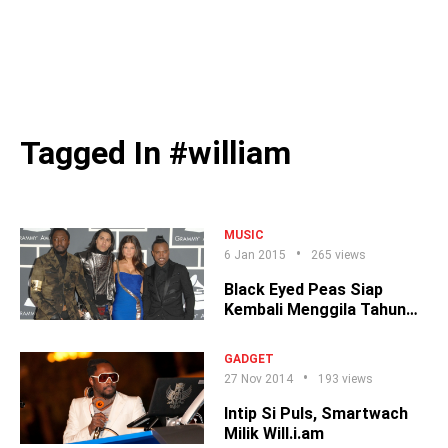
Tagged In #william
MUSIC
6 Jan 2015
265 views
Black Eyed Peas Siap
Kembali Menggila Tahun
2015
GADGET
27 Nov 2014
193 views
Intip Si Puls, Smartwach
Milik Will.i.am