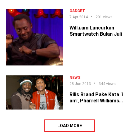
GADGET
7 Apr 2014
201 views
Will.i.am Luncurkan
Smartwatch Bulan Juli
NEWS
28 Jun 2013
344 views
Rilis Brand Pake Kata 'i
am', Pharrell Williams
Dituntun will.i.am?!
LOAD MORE