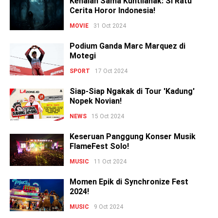
Kenalan Sama Kuntilanak: Si Ratu
Cerita Horor Indonesia!
MOVIE
31 Oct 2024
Podium Ganda Marc Marquez di
Motegi
SPORT
17 Oct 2024
Siap-Siap Ngakak di Tour 'Kadung'
Nopek Novian!
NEWS
15 Oct 2024
Keseruan Panggung Konser Musik
FlameFest Solo!
MUSIC
11 Oct 2024
Momen Epik di Synchronize Fest
2024!
MUSIC
9 Oct 2024