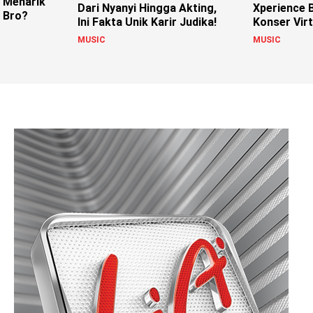
 Menarik
Dari Nyanyi Hingga Akting,
Xperience 
, Bro?
Ini Fakta Unik Karir Judika!
Konser Virt
Spektakule
MUSIC
MUSIC