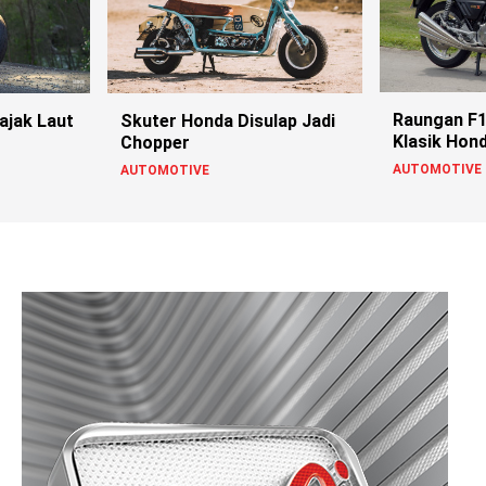
Raungan F
ajak Laut
Skuter Honda Disulap Jadi
Klasik Hon
Chopper
AUTOMOTIVE
AUTOMOTIVE