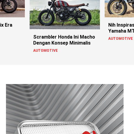
Nih Inspira
ix Era
Yamaha M
Scrambler Honda Ini Macho
AUTOMOTIVE
Dengan Konsep Minimalis
AUTOMOTIVE