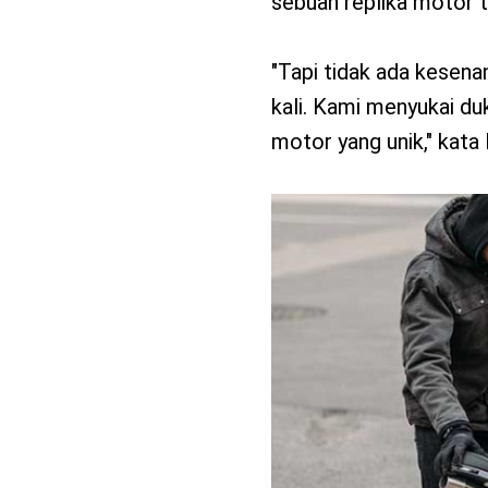
sebuah replika motor t
"Tapi tidak ada kese
kali. Kami menyukai duk
motor yang unik," kata 