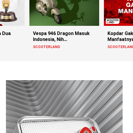
a Dua
Vespa 946 Dragon Masuk
Kopdar Gak
Indonesia, Nih
Manfaatny
Penampakannya!
SCOOTERLAND
SCOOTERLAN