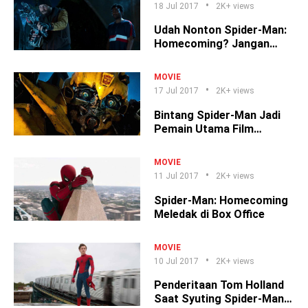
18 Jul 2017
2K+ views
Udah Nonton Spider-Man:
Homecoming? Jangan
Remehkan Karakter Ini!
MOVIE
17 Jul 2017
2K+ views
Bintang Spider-Man Jadi
Pemain Utama Film
Bumblebee?
MOVIE
11 Jul 2017
2K+ views
Spider-Man: Homecoming
Meledak di Box Office
MOVIE
10 Jul 2017
2K+ views
Penderitaan Tom Holland
Saat Syuting Spider-Man: