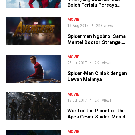
Boleh Terlalu Percaya
Trailer Spider-Man!
MOVIE
13 Aug 2017
2K+ views
Spiderman Ngobrol Sama
Mantel Doctor Strange,
Ngapain Ya?
MOVIE
25 Jul 2017
2K+ views
Spider-Man Cinlok dengan
Lawan Mainnya
MOVIE
18 Jul 2017
2K+ views
War for the Planet of the
Apes Geser Spider-Man di
Box Office
MOVIE