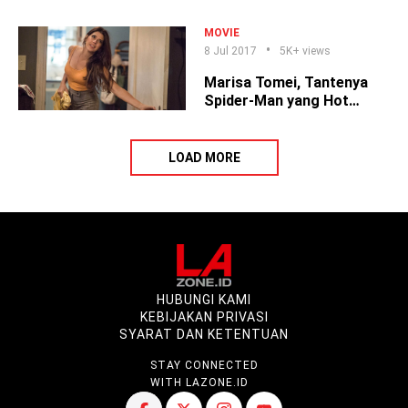
Homecoming, Kenapa ya?
MOVIE
8 Jul 2017
5K+ views
Marisa Tomei, Tantenya
Spider-Man yang Hot
Banget!
LOAD MORE
HUBUNGI KAMI
KEBIJAKAN PRIVASI
SYARAT DAN KETENTUAN
STAY CONNECTED
WITH LAZONE.ID