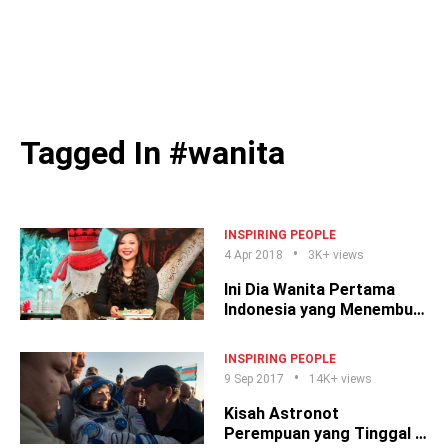
Tagged In #wanita
INSPIRING PEOPLE
4 Apr 2018
3K+ views
Ini Dia Wanita Pertama
Indonesia yang Menembus
Departemen Desain Disney
INSPIRING PEOPLE
9 Sep 2017
14K+ views
Kisah Astronot
Perempuan yang Tinggal 9