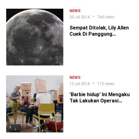
Bulan Lebih di Luar
Angkasa
NEWS
20 Jul 2014
760 views
Sempat Ditolak, Lily Allen
Cuek Di Panggung
Latitude
NEWS
13 Jul 2014
173 views
'Barbie hidup' Ini Mengaku
Tak Lakukan Operasi
Plastik, Percaya?