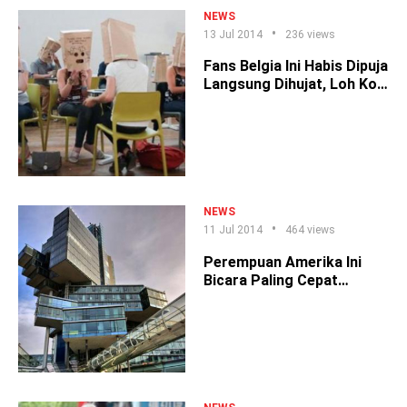
NEWS
13 Jul 2014
236 views
Fans Belgia Ini Habis Dipuja
Langsung Dihujat, Loh Kok
?
NEWS
11 Jul 2014
464 views
Perempuan Amerika Ini
Bicara Paling Cepat
Sejagat