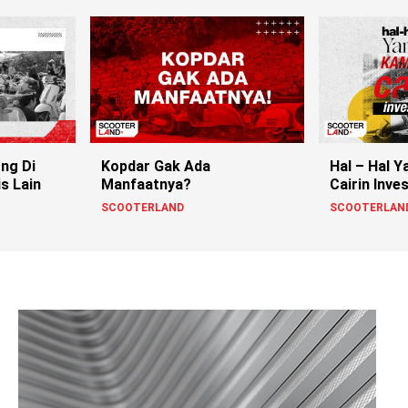
ng Di
Kopdar Gak Ada
Hal – Hal Y
s Lain
Manfaatnya?
Cairin Inve
SCOOTERLAND
SCOOTERLAN