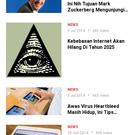
Ini Nih Tujuan Mark
Zuckerberg Mengunjungi
Indonesia
NEWS
5 Jul 2014
685 views
Kebebasan Internet Akan
Hilang Di Tahun 2025
NEWS
3 Jul 2014
665 views
Awas Virus Heartbleed
Masih Hidup, Ini Tips
Mudah Menangkalnya
NEWS
28 Jun 2014
806 views