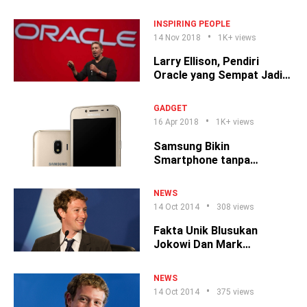
Internet!
INSPIRING PEOPLE
14 Nov 2018
1K+ views
Larry Ellison, Pendiri
Oracle yang Sempat Jadi
Orang Terkaya Walau
Pernah Berhenti Kuliah
GADGET
16 Apr 2018
1K+ views
Samsung Bikin
Smartphone tanpa
Internet, Buat Apa?
NEWS
14 Oct 2014
308 views
Fakta Unik Blusukan
Jokowi Dan Mark
Zuckerberg
NEWS
14 Oct 2014
375 views