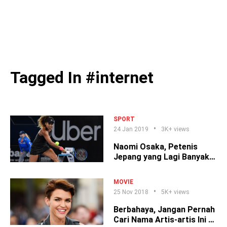
Tagged In #internet
SPORT
24 Jan 2019
3K+ views
Naomi Osaka, Petenis
Jepang yang Lagi Banyak
Diomongin!
MOVIE
25 Nov 2018
5K+ views
Berbahaya, Jangan Pernah
Cari Nama Artis-artis Ini di