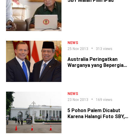
SBY Malah Pilih iPad
NEWS
25 Nov 2013
313 views
Australia Peringatkan
Warganya yang Bepergian
ke Indonesia
NEWS
23 Nov 2013
169 views
5 Pohon Palem Dicabut
Karena Halangi Foto SBY,
Ini Kata Jokowi