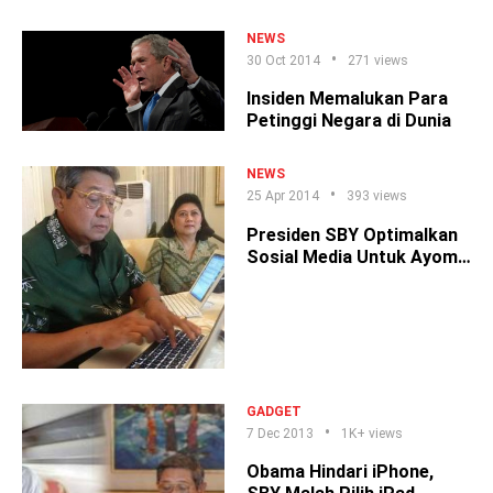
Presiden 2019
NEWS
30 Oct 2014
271 views
Insiden Memalukan Para
Petinggi Negara di Dunia
NEWS
25 Apr 2014
393 views
Presiden SBY Optimalkan
Sosial Media Untuk Ayomi
Masyarakat
GADGET
7 Dec 2013
1K+ views
Obama Hindari iPhone,