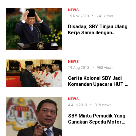
NEWS
19 Nov 2013
241 views
Disadap, SBY Tinjau Ulang
Kerja Sama dengan
Australia
NEWS
19 Aug 2013
908 views
Cerita Kolonel SBY Jadi
Komandan Upacara HUT RI
Ke-49
NEWS
4 Aug 2013
319 views
SBY Minta Pemudik Yang
Gunakan Sepeda Motor
Berhati-Hati