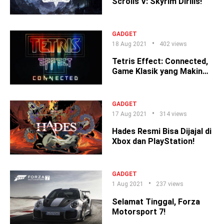
Scrolls V: Skyrim Dirilis!
GADGET
18 Aug 2021
402 views
Tetris Effect: Connected,
Game Klasik yang Makin
Naik Kelas
GADGET
17 Aug 2021
314 views
Hades Resmi Bisa Dijajal di
Xbox dan PlayStation!
GADGET
1 Aug 2021
237 views
Selamat Tinggal, Forza
Motorsport 7!