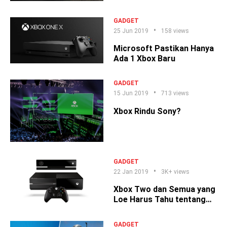
GADGET
25 Jun 2019
158 views
Microsoft Pastikan Hanya
Ada 1 Xbox Baru
GADGET
15 Jun 2019
713 views
Xbox Rindu Sony?
GADGET
22 Jan 2019
3K+ views
Xbox Two dan Semua yang
Loe Harus Tahu tentang
Konsol Ini
GADGET